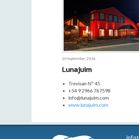
20 September, 2016
Lunajuim
Trevisan Nº 45
+54 9 2966 767598
info@lunajuim.com
www.lunajuim.com
info