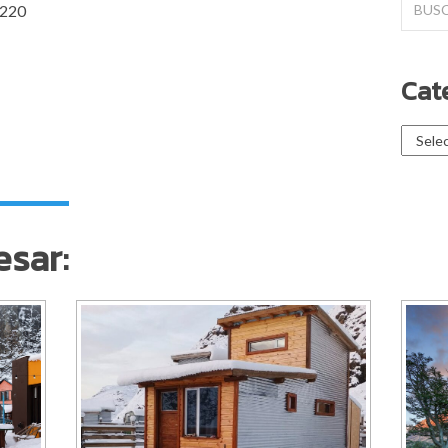
3220
for:
Cat
Catego
esar: