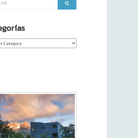
egorías
rías