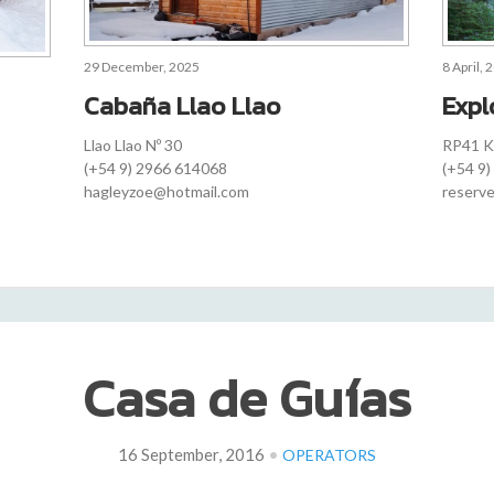
29 December, 2025
8 April, 
Cabaña Llao Llao
Expl
Llao Llao Nº 30
RP41 
(+54 9) 2966 614068
(+54 9
hagleyzoe@hotmail.com
reserv
Casa de Guías
•
16 September, 2016
OPERATORS