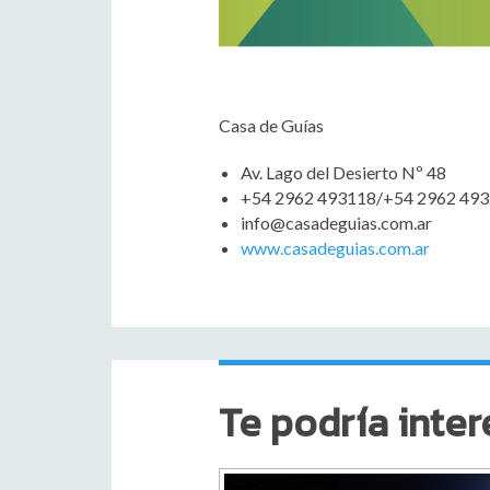
Casa de Guías
Av. Lago del Desierto Nº 48
+54 2962 493118/+54 2962 49
info@casadeguias.com.ar
www.casadeguias.com.ar
Te podría inter