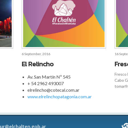
6 September, 2016
16 Sept
El Relincho
Fres
Fresco 
Av. San Martín Nº 545
Cabo Ga
+ 54 2962 493007
tomarf
elrelincho@cotecal.com.ar
www.elrelinchopatagonia.com.ar
tur@elchalten.gob.ar