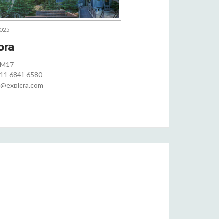
2025
ora
KM17
) 11 6841 6580
e@explora.com