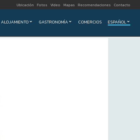
Ubicación
Fotos
Video
Mapas
Recomendaciones
Contacto
ALOJAMIENTO
GASTRONOMÍA
COMERCIOS
ESPAÑOL