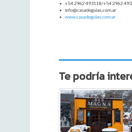
+54 2962 493118/+54 2962 49
info@casadeguias.com.ar
www.casadeguias.com.ar
Te podría inter