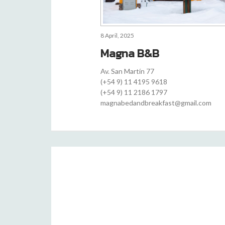
8 April, 2025
Magna B&B
Av. San Martín 77
(+54 9) 11 4195 9618
(+54 9) 11 2186 1797
magnabedandbreakfast@gmail.com