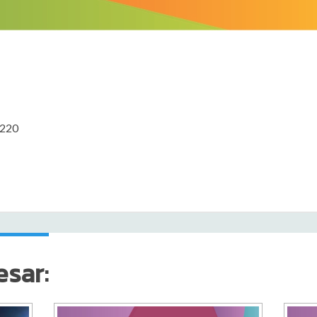
3220
esar: