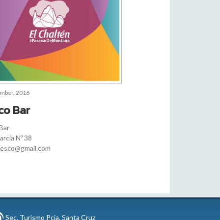
ember, 2016
co Bar
Bar
rcía Nº 38
resco@gmail.com
Sec. Turismo Pcia. Santa Cruz