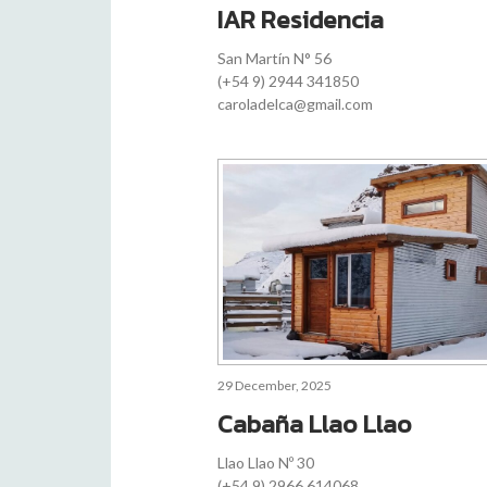
IAR Residencia
San Martín N° 56
(+54 9) 2944 341850
caroladelca@gmail.com
29 December, 2025
Cabaña Llao Llao
Llao Llao Nº 30
(+54 9) 2966 614068