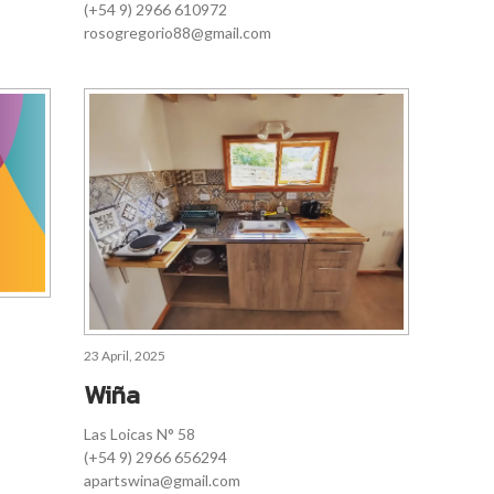
(+54 9) 2966 610972
rosogregorio88@gmail.com
23 April, 2025
Wiña
Las Loicas N° 58
(+54 9) 2966 656294
apartswina@gmail.com