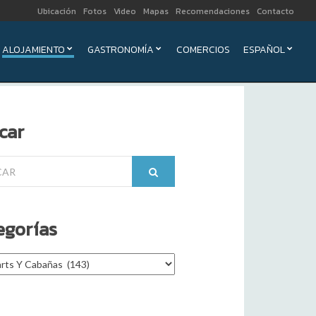
Ubicación
Fotos
Video
Mapas
Recomendaciones
Contacto
ALOJAMIENTO
GASTRONOMÍA
COMERCIOS
ESPAÑOL
car
egorías
rías