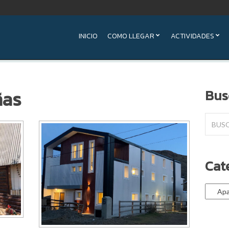
INICIO
COMO LLEGAR
ACTIVIDADES
ñas
Bus
Search
for:
Cat
Catego