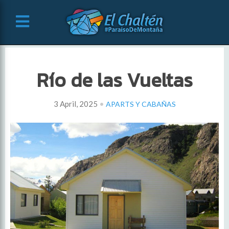
Río de las Vueltas
•
3 April, 2025
APARTS Y CABAÑAS