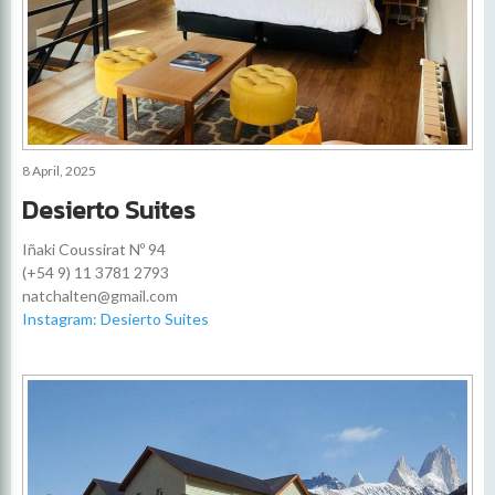
8 April, 2025
Desierto Suites
Iñaki Coussirat Nº 94
(+54 9) 11 3781 2793
natchalten@gmail.com
Instagram: Desierto Suites