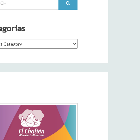
egorías
rías