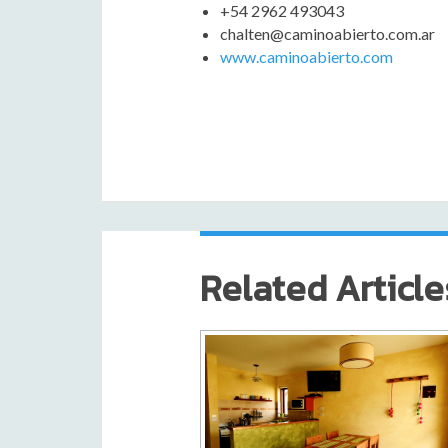
+54 2962 493043
chalten@caminoabierto.com.ar
www.caminoabierto.com
Related Article