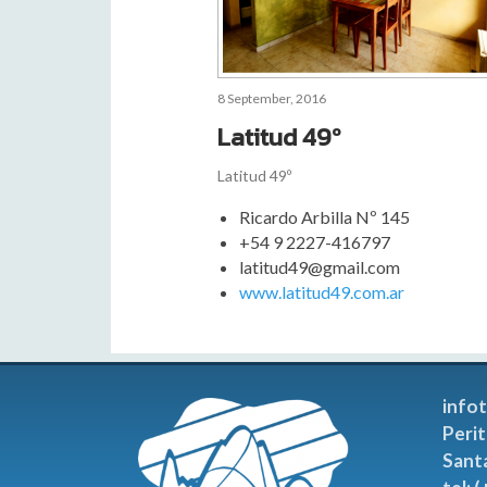
8 September, 2016
Latitud 49º
Latitud 49º
Ricardo Arbilla Nº 145
+54 9 2227-416797
latitud49@gmail.com
www.latitud49.com.ar
info
Perit
Sant