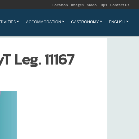
Location
Images
Video
Tips
Contact Us
TIVITIES
ACCOMMODATION
GASTRONOMY
ENGLISH
T Leg. 11167