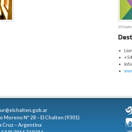
20 Sept
Dest
Lio
+54
inf
www
tur@elchalten.gob.ar
o Moreno Nº 28 – El Chalten (9301)
a Cruz – Argentina