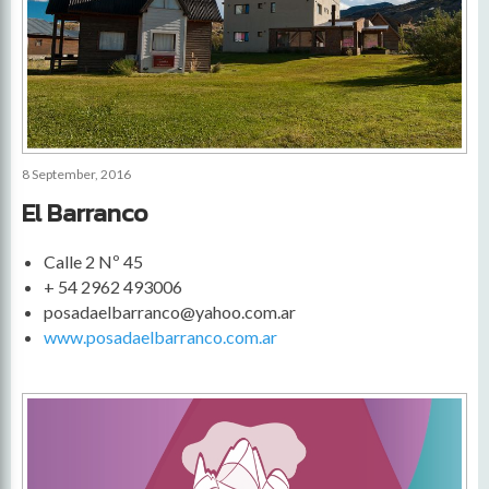
8 September, 2016
El Barranco
Calle 2 Nº 45
+ 54 2962 493006
posadaelbarranco@yahoo.com.ar
www.posadaelbarranco.com.ar