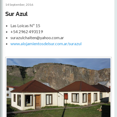
14 September, 2016
Sur Azul
Las Loicas Nº 15
+54 2962 493119
surazulchalten@yahoo.com.ar
www.alojamientosdelsur.com.ar/surazul