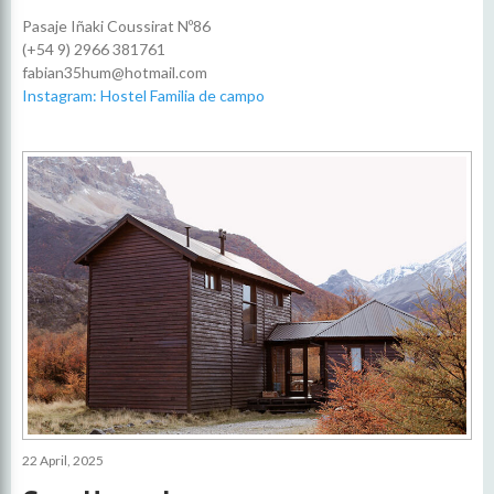
Pasaje Iñaki Coussirat Nº86
(+54 9) 2966 381761
fabian35hum@hotmail.com
Instagram: Hostel Familia de campo
22 April, 2025