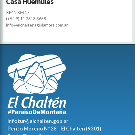
Casa Huemules
RP41 KM 17
(+54 9) 11 2313 3638
info@elchaltenaguilamora.com.ar
infotur@elchalten.gob.ar
Perito Moreno Nº 28 – El Chalten (9301)