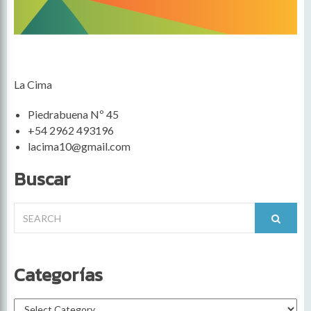
La Cima
Piedrabuena Nº 45
+54 2962 493196
lacima10@gmail.com
Buscar
Search
for:
Categorías
Categorías