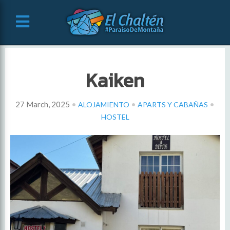
Kaiken
•
•
•
27 March, 2025
ALOJAMIENTO
APARTS Y CABAÑAS
HOSTEL