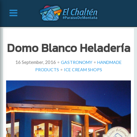
Domo Blanco Heladería
•
•
16 September, 2016
GASTRONOMY
HANDMADE
•
PRODUCTS
ICE CREAM SHOPS