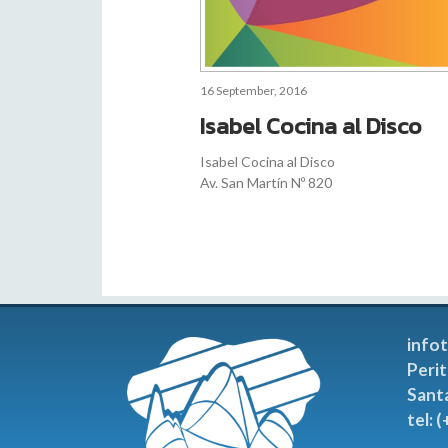
16 September, 2016
Isabel Cocina al Disco
Isabel Cocina al Disco
Av. San Martín Nº 820
info
Perit
Sant
tel: 