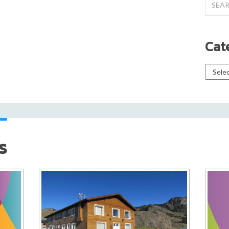
for:
Cat
Catego
s