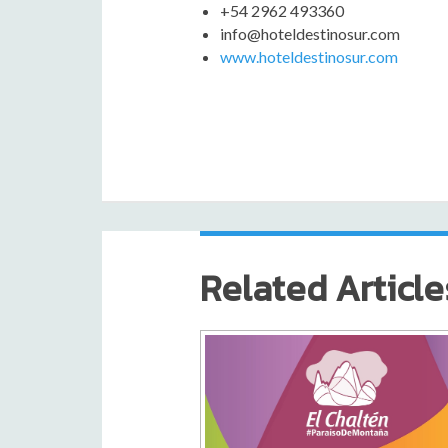
+54 2962 493360
info@hoteldestinosur.com
www.hoteldestinosur.com
Related Article