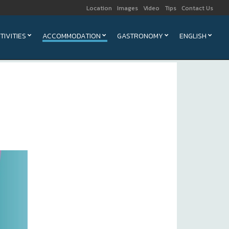
Location
Images
Video
Tips
Contact Us
TIVITIES
ACCOMMODATION
GASTRONOMY
ENGLISH