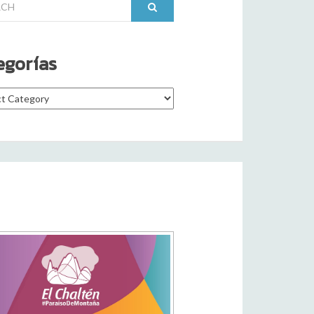
egorías
rías