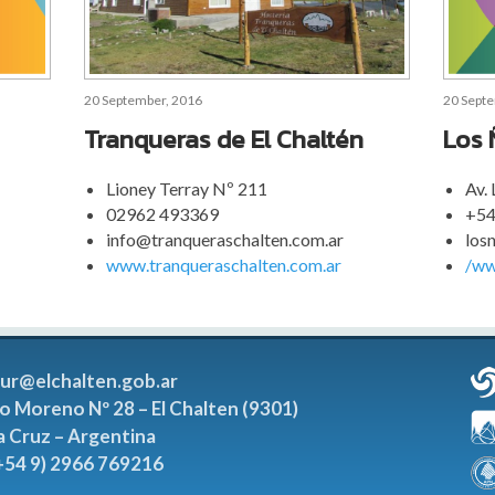
20 September, 2016
20 Sept
Tranqueras de El Chaltén
Los 
Lioney Terray Nº 211
Av.
02962 493369
+54
info@tranqueraschalten.com.ar
los
www.tranqueraschalten.com.ar
/ww
tur@elchalten.gob.ar
o Moreno Nº 28 – El Chalten (9301)
a Cruz – Argentina
(+54 9) 2966 769216