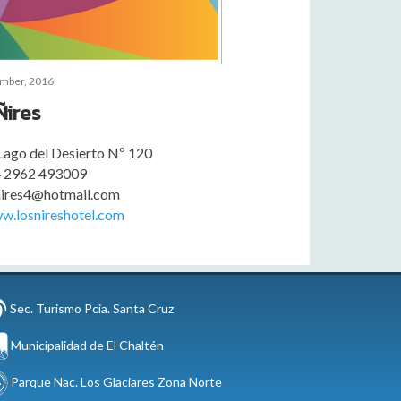
ember, 2016
Ñires
 Lago del Desierto Nº 120
 2962 493009
nires4@hotmail.com
w.losnireshotel.com
Sec. Turismo Pcia. Santa Cruz
Municipalidad de El Chaltén
Parque Nac. Los Glaciares Zona Norte