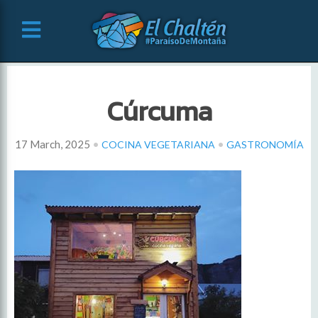
Cúrcuma
•
•
17 March, 2025
COCINA VEGETARIANA
GASTRONOMÍA