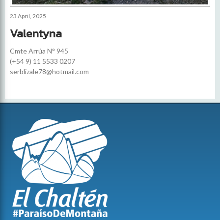
23 April, 2025
Valentyna
Cmte Arrúa N° 945
(+54 9) 11 5533 0207
serblizale78@hotmail.com